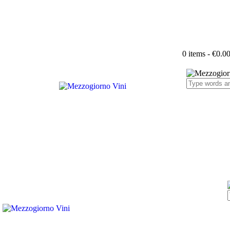
0 items
-
€0.0