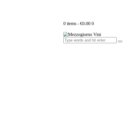
0 items
-
€0.00
0