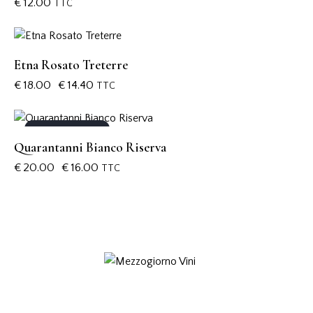
€
12.00
TTC
-20%
Etna Rosato Treterre
€
18.00
€
14.40
TTC
OUT OF STOCK
-20%
Quarantanni Bianco Riserva
€
20.00
€
16.00
TTC